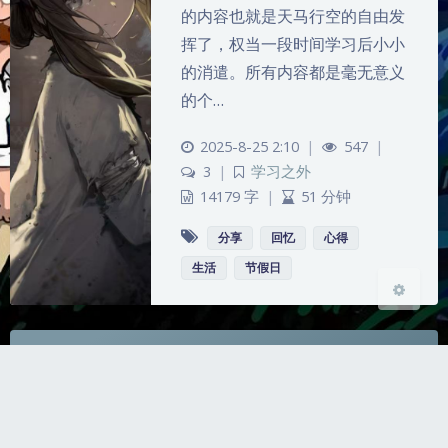
的内容也就是天马行空的自由发
挥了，权当一段时间学习后小小
夜间模式
的消遣。所有内容都是毫无意义
的个…
Sans Serif
Serif
2025-8-25 2:10
|
547
|
浅阴影
深阴影
3
|
学习之外
14179 字
|
51 分钟
关闭
日落
暗化
灰度
分享
回忆
心得
生活
节假日
Copyright © tobykskgd.life All Rights Reserved
浙ICP备2026007408号
浙公网安备33021202004121号