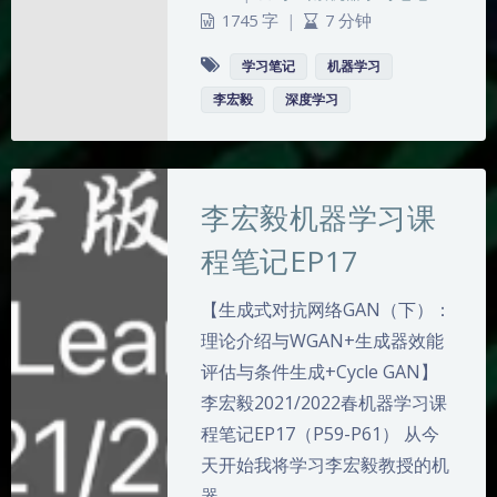
1745 字
|
7 分钟
学习笔记
机器学习
李宏毅
深度学习
李宏毅机器学习课
程笔记EP17
【生成式对抗网络GAN（下）：
理论介绍与WGAN+生成器效能
评估与条件生成+Cycle GAN】
李宏毅2021/2022春机器学习课
程笔记EP17（P59-P61） 从今
天开始我将学习李宏毅教授的机
器…