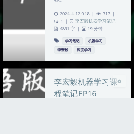
夜间模式
2024-4-12 0:18
|
717
|
1
|
李宏毅机器学习笔记
Sans Serif
Serif
4891 字
|
19 分钟
浅阴影
深阴影
学习笔记
机器学习
李宏毅
深度学习
关闭
日落
暗化
灰度
李宏毅机器学习课
程笔记EP16
【生成式对抗网络GAN（上）：
基本概念介绍】李宏毅
2021/2022春机器学习课程笔记
EP16（P58） 从今天开始我将