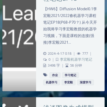
【HW6】Diffusion Model0.1李
宏毅2021/2022春机器学习课程
笔记EP18(P68-P70？) 从今天开
始我将学习李宏毅教授的机器学
习视频，下面是课程的连接(强
推)李宏毅2021…
2024-4-17 0:18
|
777
|
0
|
李宏毅机器学习笔记
3498 字
|
58 分钟
作业
学习笔记
机器学习
李宏毅
深度学习