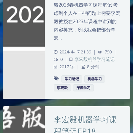
毅2023春机器学习课程笔记 考
虑到个人在一些问题上需要李宏
毅教授在2023年课程中讲到的
内容补充，所以我会把部分李
宏…
2024-4-17 21:39
|
790
|
0
|
李宏毅机器学习笔记
2017 字
|
8 分钟
学习笔记
机器学习
李宏毅
深度学习
李宏毅机器学习课
程笔记EP18