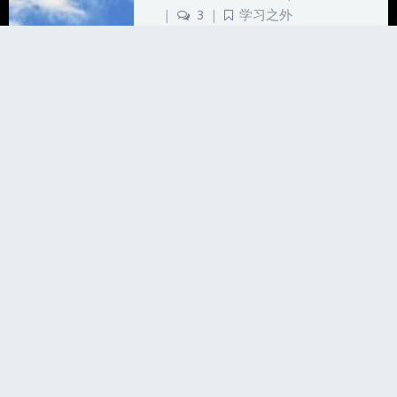
|
3
|
学习之外
288 字
|
2 分钟
分享
回忆
生活
音乐分享
我的高三
本文章写于我的高三，从高三开
始的暑假开始一直断断续续记录
到了高考结束，回想起来的确称
得上是一段难忘的回忆。
（2024/2/23/0:59）最后2024
新年快乐。 2022 7.30今天打开
平板的时候发…