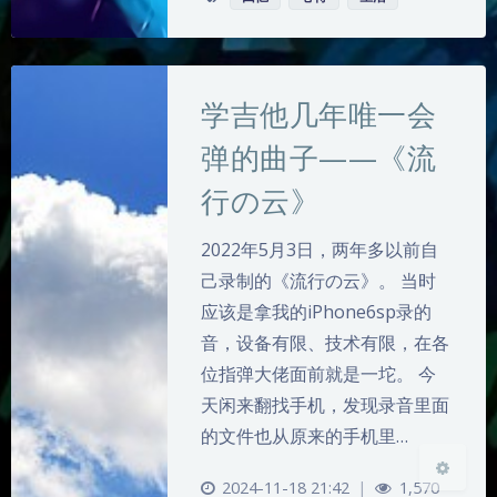
学吉他几年唯一会
弹的曲子——《流
行の云》
夜间模式
2022年5月3日，两年多以前自
Sans Serif
Serif
己录制的《流行の云》。 当时
应该是拿我的iPhone6sp录的
浅阴影
深阴影
音，设备有限、技术有限，在各
位指弹大佬面前就是一坨。 今
关闭
日落
暗化
灰度
天闲来翻找手机，发现录音里面
的文件也从原来的手机里…
2024-11-18 21:42
|
1,570