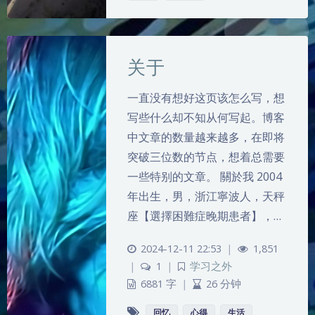
关于
一直没有想好这页该怎么写，想
写些什么却不知从何写起。博客
中文章的数量越来越多，在即将
突破三位数的节点，想着总需要
一些特别的文章。 關於我 2004
年出生，男，浙江寧波人，天秤
座【選擇困難症晚期患者】，…
2024-12-11 22:53
|
1,851
|
1
|
学习之外
6881 字
|
26 分钟
回忆
心得
生活