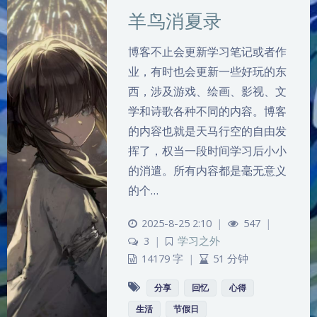
羊鸟消夏录
博客不止会更新学习笔记或者作
业，有时也会更新一些好玩的东
西，涉及游戏、绘画、影视、文
学和诗歌各种不同的内容。博客
的内容也就是天马行空的自由发
挥了，权当一段时间学习后小小
的消遣。所有内容都是毫无意义
的个…
2025-8-25 2:10
|
547
|
3
|
学习之外
14179 字
|
51 分钟
分享
回忆
心得
生活
节假日