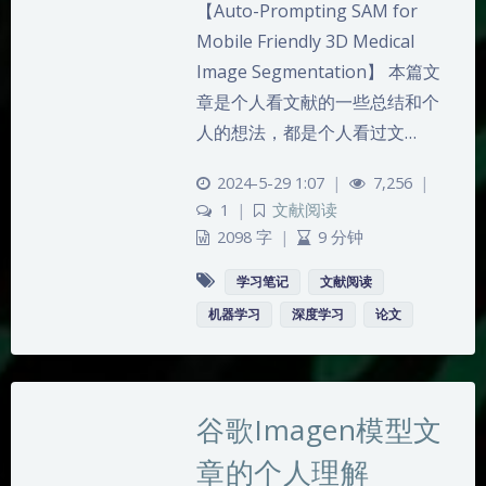
【Auto-Prompting SAM for
Mobile Friendly 3D Medical
Image Segmentation】 本篇文
章是个人看文献的一些总结和个
人的想法，都是个人看过文…
2024-5-29 1:07
|
7,256
|
1
|
文献阅读
2098 字
|
9 分钟
学习笔记
文献阅读
夜间模式
机器学习
深度学习
论文
Sans Serif
Serif
浅阴影
深阴影
谷歌Imagen模型文
章的个人理解
关闭
日落
暗化
灰度