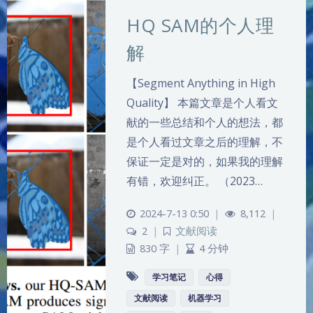
HQ SAM的个人理
解
【Segment Anything in High
Quality】 本篇文章是个人看文
献的一些总结和个人的想法，都
是个人看过文章之后的理解，不
保证一定是对的，如果我的理解
有错，欢迎纠正。 （2023…
2024-7-13 0:50
|
8,112
|
2
|
文献阅读
830 字
|
4 分钟
学习笔记
心得
文献阅读
机器学习