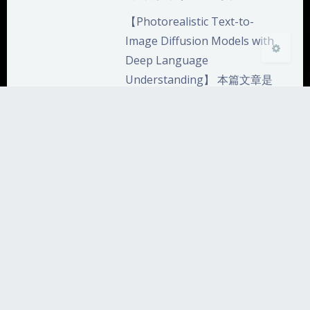
【Photorealistic Text-to-
Image Diffusion Models with
Deep Language
Understanding】 本篇文章是
个人看文献的一些总结和个人
的…
2024-5-25 0:47
|
8,064
|
0
|
文献阅读
1652 字
|
7 分钟
学习笔记
文献阅读
机器学习
深度学习
论文
Stable Diffusion原