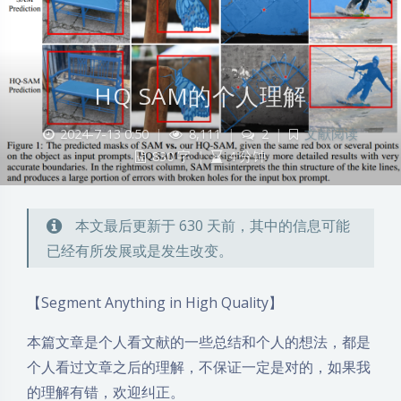
HQ SAM的个人理解
2024-7-13 0:50
|
8,111
|
2
|
文献阅读
830 字
|
4 分钟
本文最后更新于 630 天前，其中的信息可能
已经有所发展或是发生改变。
【Segment Anything in High Quality】
本篇文章是个人看文献的一些总结和个人的想法，都是
个人看过文章之后的理解，不保证一定是对的，如果我
的理解有错，欢迎纠正。