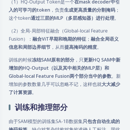
信息和局部边界细节
，从而
提高掩码的精度
。
训练的时候
冻结SAM原有的部分
，只
更新HQ SAM中新
增加的HQ-Output（以及其中相关的MLP层）和
Global-local Feature Fusion两个部分当中的参数
。新
增加的参数数量几乎可以忽略不记，这样也就
大大减少
了计算资源
。
训练和推理部分
由于SAM模型的训练集SA-1B数据集
只包含自动生成的
掩码标签
，缺少对复杂结构对象的准确人工标注。因此
文章重新构建了一个数据集HQSeg-44K用于训练HQ
SAM，数据集中包含DIS(训练集)、ThinObject-5K(训
练集)、FSS-1000、ECSSD、MSRA10K、DUT-
OMRON，这些
数据集中的掩码标注质量都较高
。