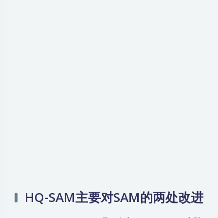
HQ-SAM主要对SAM的两处改进
（1）HQ-Output Token是一个
在mask decoder中引
入的可学习的token
，负责
生成更高质量的分割掩码
；
这个token
通过三层的MLP（多层感知器）进行处理
。
（2）全局-局部特征融合（Global-local Feature
Fusion）：
融合ViT早期和晚期的特征
；
融合全局语义