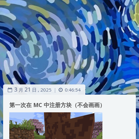
3
21
月
日 ,
2025
0:46:54
|
第一次在 MC 中注册方块（不会画画）