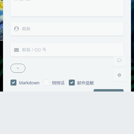
夜间模式
Sans Serif
Serif
浅阴影
深阴影
关闭
日落
暗化
灰度
Markdown
悄悄话
邮件提醒
发送
|´・ω・)ノ
ヾ(≧∇≦*)ゝ
(☆ω☆)
（╯‵□′）╯︵┴─┴
￣﹃￣
(/ω＼)
Copyright © tobykskgd.life All Rights Reserved