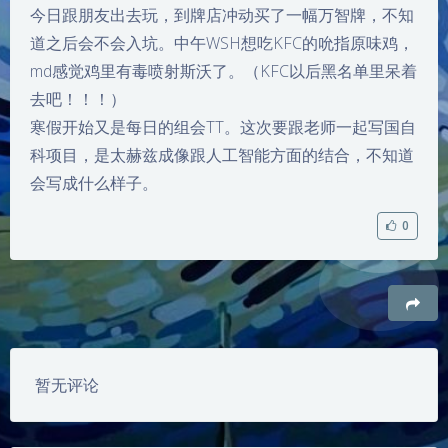
今日跟朋友出去玩，到牌店冲动买了一幅万智牌，不知
道之后会不会入坑。中午WSH想吃KFC的吮指原味鸡，
md感觉鸡里有毒喷射斯沃了。（KFC以后黑名单里呆着
去吧！！！）
寒假开始又是每日的组会TT。这次要跟老师一起写国自
科项目，是太赫兹成像跟人工智能方面的结合，不知道
会写成什么样子。
0
豆
暂无评论