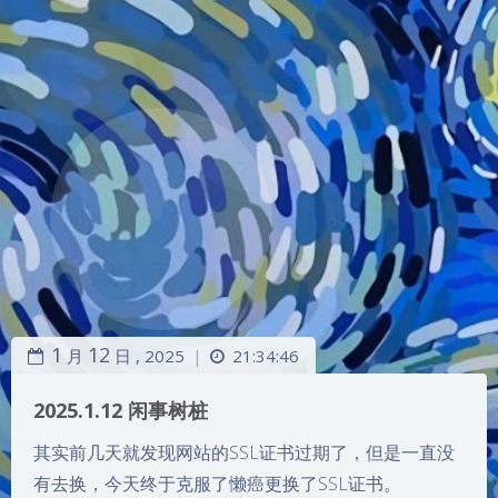
1
12
月
日 ,
2025
21:34:46
|
2025.1.12 闲事树桩
其实前几天就发现网站的SSL证书过期了，但是一直没
有去换，今天终于克服了懒癌更换了SSL证书。