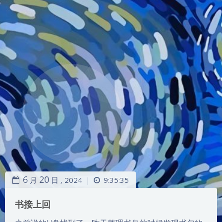
6
20
月
日 ,
2024
9:35:35
|
书接上回