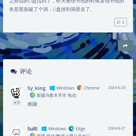
之前说的U盘找到了，昨天整理书包的时候发现书包的
夹层里面破了个洞，U盘掉到洞里去了。
2
豆
评论
Sy_king
Windows
Chrome
2024-6-20
新疆乌鲁木齐市 电信
1
难蹦
SuRI
Windows
Edge
2024-6-27
新疆 移动/数据上网公共出口