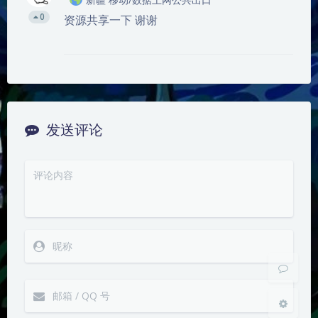
0
资源共享一下 谢谢
发送评论
夜间模式
Sans Serif
Serif
浅阴影
深阴影
关闭
日落
暗化
灰度