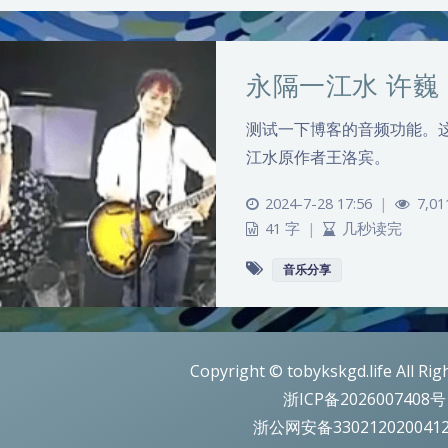
永隔一江水 许巍
测试一下博客的音频功能。这
江水原作者王洛宾。
2024-7-28 17:56
|
7,01
41 字
|
几秒读完
音乐分享
Copyright © tobykskgd.life All Rig
浙ICP备2026007408号
浙公网安备330212020041