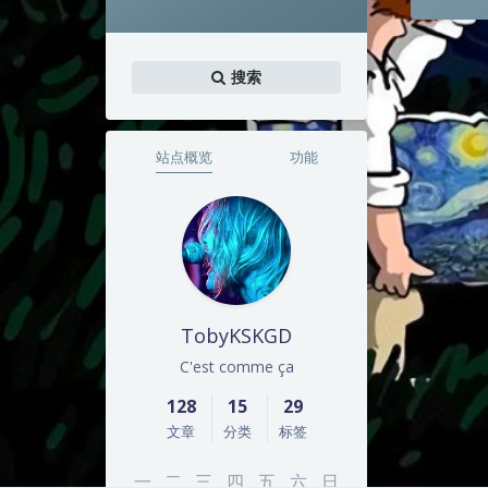
搜索
站点概览
功能
TobyKSKGD
C'est comme ça
128
15
29
文章
分类
标签
一
二
三
四
五
六
日