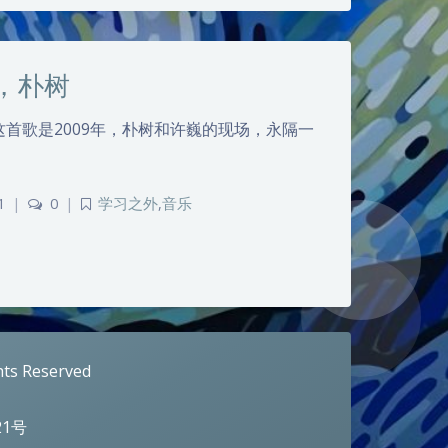
，朴树
首歌是2009年，朴树和许巍的现场，永隔一
1
|
0
|
学习之外
,
音乐
hts Reserved
21号