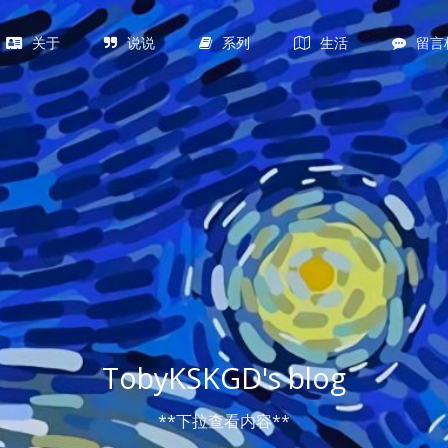
关于
说说
系列
生活
留言
TobyKSKGD's blog
**下拉查看内容**