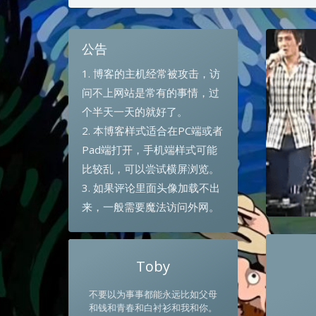
公告
1. 博客的主机经常被攻击，访
问不上网站是常有的事情，过
个半天一天的就好了。
2. 本博客样式适合在PC端或者
Pad端打开，手机端样式可能
比较乱，可以尝试横屏浏览。
3. 如果评论里面头像加载不出
来，一般需要魔法访问外网。
Toby
不要以为事事都能永远比如父母
和钱和青春和白衬衫和我和你。