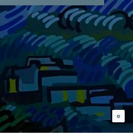
夜间模式
Sans Serif
Serif
浅阴影
深阴影
关闭
日落
暗化
灰度