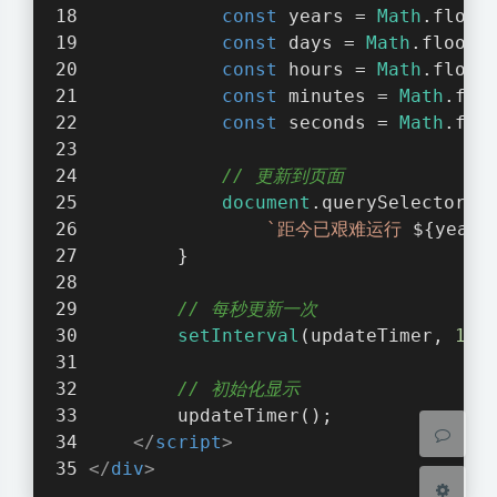
const
 years = 
Math
.floor
const
 days = 
Math
.floor(
const
 hours = 
Math
.floor
const
 minutes = 
Math
.flo
const
 seconds = 
Math
.flo
// 更新到页面
document
.querySelector(
"
夜间模式
`距今已艰难运行 
${years
        }
Sans Serif
Serif
// 每秒更新一次
浅阴影
深阴影
setInterval
(updateTimer, 
100
// 初始化显示
关闭
日落
暗化
灰度
        updateTimer();
</
script
>
</
div
>