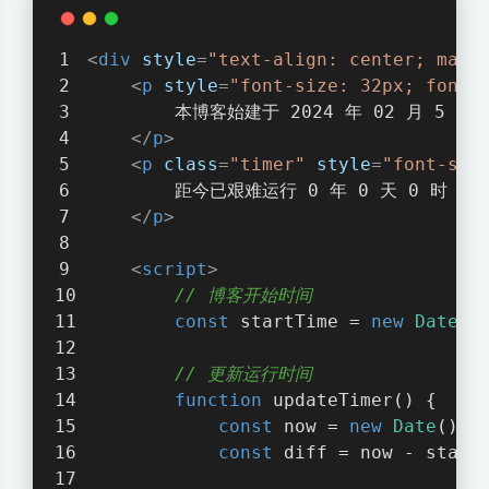
<
div
style
=
"text-align: center; marg
<
p
style
=
"font-size: 32px; font-
        本博客始建于 2024 年 02 月 5 日
</
p
>
<
p
class
=
"timer"
style
=
"font-siz
        距今已艰难运行 0 年 0 天 0 时 0 
</
p
>
<
script
>
// 博客开始时间
const
 startTime = 
new
Date
(
"
// 更新运行时间
function
updateTimer
(
) 
{
const
 now = 
new
Date
();
const
 diff = now - start