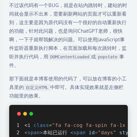
不过该代码有一个BUG，就是在站内跳转时，建站的时
间就会显示不出来，需要刷新网站的页面才可以重新看
到，这主要是因为原代码没有一个很好的自动重新执行
的功能，针对此问题，也是询问ChatGPT老师，很快
啊，一下子就帮我解决的问题。可以使用JavaScript事
件监听器重新执行脚本，在页面加载和每次跳转时，监
听并执行代码，用
或
事
DOMContentLoaded
popstate
件。
那下面就是本博客使用的代码了，可以放在博客的小工
具里的
中即可。具体实现效果就是左侧栏
自定义HTML
功能里的效果。
<i 
class
=
"fa fa-cog fa-spin fa-1x fa
<
span
>
本站已运行 
<
span
id
=
"days"
style