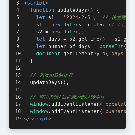
<
script
>
function
updateDays
(
) 
{
let
 s1 = 
'2024-2-5'
;  
// 设置建站
    s1 = 
new
Date
(s1.replace(
/-/g
, 
"
    s2 = 
new
Date
();
let
 days = s2.getTime() - s1.get
let
 number_of_days = 
parseInt
(da
document
.getElementById(
'days'
).
  }
// 初次加载时执行
  updateDays();
// 监听前进/后退或内部跳转事件
window
.addEventListener(
'popstate'
window
.addEventListener(
'pushstate
</
script
>