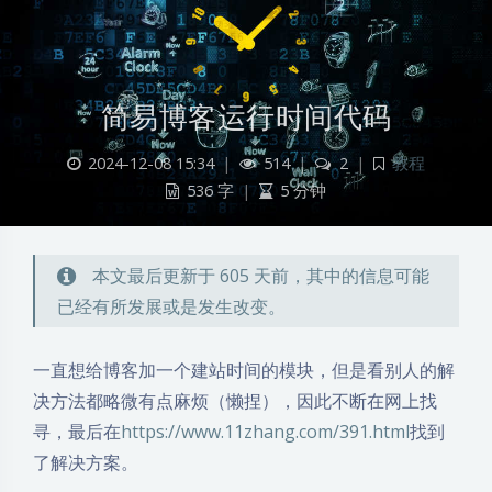
简易博客运行时间代码
2024-12-08 15:34
|
514
|
2
|
教程
536 字
|
5 分钟
本文最后更新于 605 天前，其中的信息可能
已经有所发展或是发生改变。
一直想给博客加一个建站时间的模块，但是看别人的解
决方法都略微有点麻烦（懒捏），因此不断在网上找
寻，最后在
https://www.11zhang.com/391.html
找到
了解决方案。