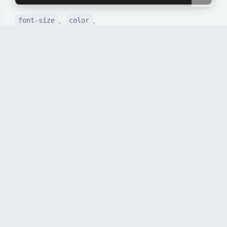
、
、
font-size
color
都
document.querySelector(".timer").textContent
可以根据大家自己的喜好修改，反正各位的代码能力应
该都比我强，这些都是小菜一碟了。和前面的用法一
样，放到任何文章或者小工具的
里即可。
自定义HTML
分享
教程
豆
评论