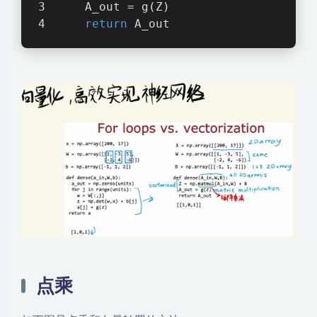
    A_out = g(Z)
return
 A_out
点乘