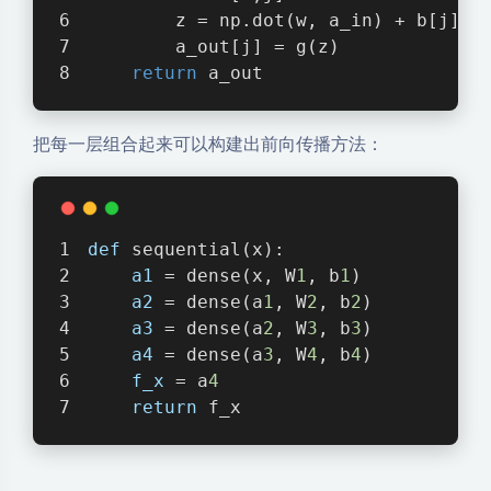
        z = np.dot(w, a_in) + b[j]
        a_out[j] = g(z)
return
 a_out
把每一层组合起来可以构建出前向传播方法：
def
 sequential(x):
a1
 = dense(x, W
1
, b
1
)
a2
 = dense(a
1
, W
2
, b
2
)
a3
 = dense(a
2
, W
3
, b
3
)
a4
 = dense(a
3
, W
4
, b
4
)
f_x
 = a
4
return
 f_x