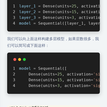
layer_1
 = Dense(units=
25
, activation
layer_2
 = Dense(units=
15
, activation
layer_3
 = Dense(units=
3
, activation=
model
 = Sequential([layer_1, layer_2
我们可以向上面这样构建多层模型，如果层数很多，我
们可以简写成下面这样：
model
 = Sequential([
    Dense(units=
25
, activation=
'sigm
    Dense(units=
15
, activation=
'sigm
    Dense(units=
3
, activation=
'sigmo