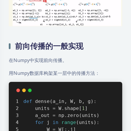
前向传播的一般实现
在Numpy中实现前向传播。
用Numpy数据库构架某一层中的传播方法：
def
dense
(
a_in, W, b, g
):
    units = W.shape[
1
]
    a_out = np.zero(units)
for
 j 
in
range
(units):
        W = W[:,j]