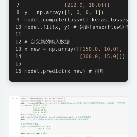
             [212.0, 18.0]]
)
y = np.array([
1
, 
0
, 
0
, 
1
])
model.compile(loss=tf.keras.losses
model.fit(x, y) # 告诉TensorFlo
# 定义新的输入数据
x_new = np.array(
[[150.0, 10.0],
                  [300.0, 15.0]]
)
model.predict(x_new) # 推理