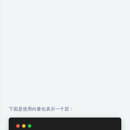
下面是使用向量化表示一个层：
AT = np.array(
[[200, 17]]
)
W = np.array(
[[1, -3, 5],
             [-2, 4, -6]]
)
b = np.array(
[[-1, 1, 2]]
)
# g用sigmoid函数的定义
def g(z):
return
1
 / (
1
 + np.
exp
(-z))
def dense(A_in, W, B):
    Z = np.matmul(A_in, W) + B # 
    A_out = g(Z)
return
 A_out