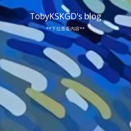
TobyKSKGD's blog
**下拉查看内容**