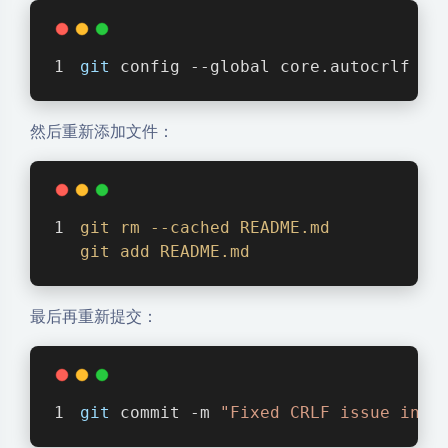
git
 config --global core.autocrlf 
tr
然后重新添加文件：
git
rm
--cached
README
.md
git
add
README
.md
最后再重新提交：
git
 commit -m 
"Fixed CRLF issue in R