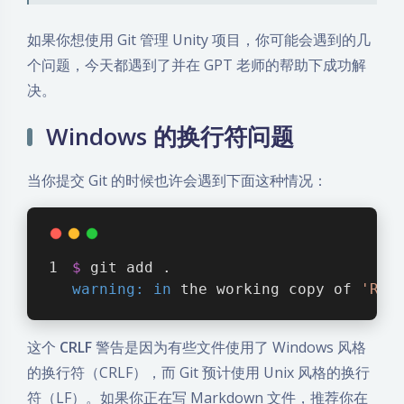
如果你想使用 Git 管理 Unity 项目，你可能会遇到的几
个问题，今天都遇到了并在 GPT 老师的帮助下成功解
决。
Windows 的换行符问题
当你提交 Git 的时候也许会遇到下面这种情况：
$ 
git add .
warning:
in
 the working copy of 
'REA
这个
CRLF
警告是因为有些文件使用了 Windows 风格
的换行符（CRLF），而 Git 预计使用 Unix 风格的换行
符（LF）。如果你正在写 Markdown 文件，推荐你在