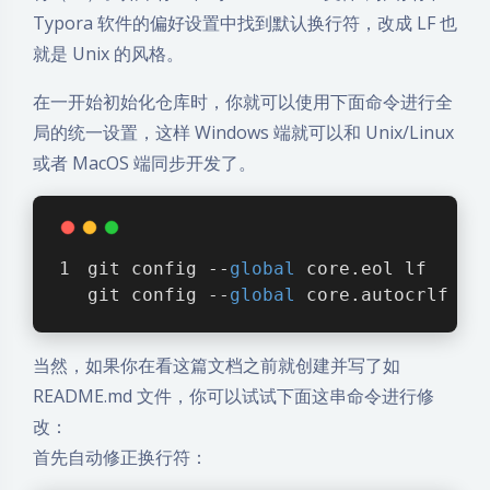
Typora 软件的偏好设置中找到默认换行符，改成 LF 也
就是 Unix 的风格。
在一开始初始化仓库时，你就可以使用下面命令进行全
局的统一设置，这样 Windows 端就可以和 Unix/Linux
或者 MacOS 端同步开发了。
git config --
global
 core.eol lf
git config --
global
 core.autocrlf 
in
当然，如果你在看这篇文档之前就创建并写了如
README.md 文件，你可以试试下面这串命令进行修
改：
首先自动修正换行符：