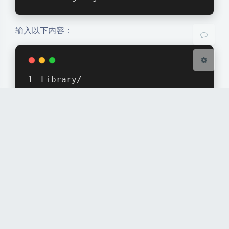
关闭
日落
暗化
灰度
输入以下内容：
Library/
Temp/
Logs/
按
退出，按
保存。
Ctrl + X
Y
终于开始学习 Unity 引擎，目前打算看几个简单的教
程，学做几个简单的游戏项目，然后自己看看能不能搓
一个简单的小游戏练习。
Unity
分享
教程